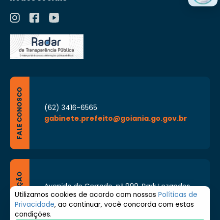
FALE CONOSCO
(62) 3416-6565
gabinete.prefeito@goiania.go.gov.br
LOCALIZAÇÃO
Avenida do Cerrado, nº 999, Park Lozandes,
Goiânia - Goiás CEP: 74884-092
Utilizamos cookies de acordo com nossas
Políticas de
Privacidade
, ao continuar, você concorda com estas
Segunda à Sexta de 8h às 17h
condições.