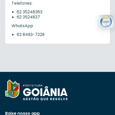
Telefones:
62 35248363
62 3524837
WhatsApp
62 8493-7229
Baixe nosso app