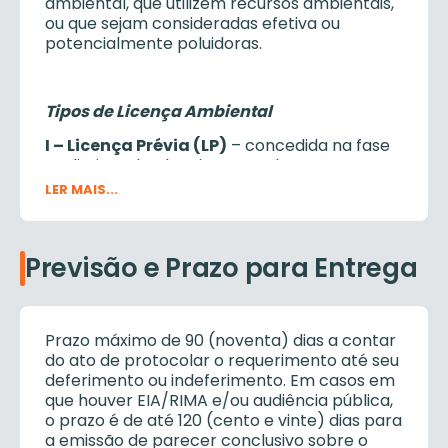
ambiental, que utilizem recursos ambientais,
ou que sejam consideradas efetiva ou
potencialmente poluidoras.
Tipos de Licença Ambiental
I – Licença Prévia (LP)
– concedida na fase
preliminar do planejamento do
empreendimento ou atividade aprovando
LER MAIS...
sua localização e concepção, atestando a
viabilidade ambiental e estabelecendo os
requisitos básicos e condicionantes a serem
Previsão e Prazo para Entrega
atendidos nas próximas fases de sua
implementação;
II – Licença de Instalação (LI)
– autoriza a
instalação do empreendimento ou atividade
Prazo máximo de 90 (noventa) dias a contar
de acordo com as especificações
do ato de protocolar o requerimento até seu
constantes dos planos, programas e
deferimento ou indeferimento. Em casos em
projetos aprovados, incluindo as medidas de
que houver EIA/RIMA e/ou audiência pública,
controle ambiental e demais condicionantes,
o prazo é de até 120 (cento e vinte) dias para
da qual constituem motivo determinante;
a emissão de parecer conclusivo sobre o