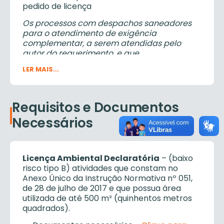
pedido de licença
III – Licença de Operação (LO)
– autoriza a
operação da atividade ou empreendimento,
Os processos com despachos saneadores
após a verificação do efetivo cumprimento
para o atendimento de exigência
do que consta das licenças anteriores, com
complementar, a serem atendidas pelo
as medidas de controle ambiental e
autor do requerimento, e que
condicionantes determinados para a
permanecerem sem nenhuma
LER MAIS...
operação.
movimentação por mais de 30 (trinta) dias
nas lojas de atendimento ou divisão de
VI – Licença Ambiental Declaratória
protocolo da Agência Municipal de Meio
(LAD
) – autoriza a implantação e a operação
Ambiente (AMMA), serão arquivados.
Requisitos e Documentos
de empreendimento ou atividade econômica
Necessários
com área utilizada de até 500 m² (quinhentos
metros quadrados), classificados como baixo
risco tipo B, com emissão
online
,
por meio do
Sistema Eletrônico de Licenciamento
Licença Ambiental Declaratória
– (baixo
Ambiental Fácil
risco tipo B) atividades que constam no
Anexo Único da Instrução Normativa nº 051,
de 28 de julho de 2017 e que possua área
utilizada de até 500 m² (quinhentos metros
quadrados).