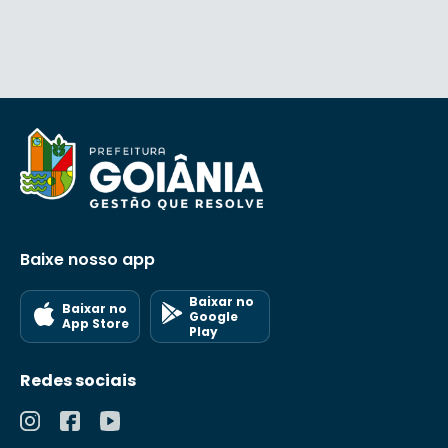
Os requerimentos referentes aos
procedimentos do licenciamento ambiental
bem como os Termos de Referência
constam no link abaixo:
<
https://www.goiania.go.gov.br/amma/termos-
e-requerimentos-para-licenciamento/
>
Baixe nosso app
Baixar no
Baixar no
Google
App Store
Play
Redes sociais