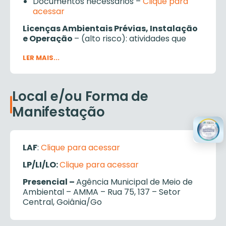
Documentos necessários –
Clique para
acessar
Licenças Ambientais Prévias, Instalação
e Operação
– (alto risco): atividades que
constam no Anexo Único da Instrução
Normativa nº 063, de 30 de outubro de 2019.
LER MAIS...
Documentos necessários –
Clique para
acessar
Local e/ou Forma de
Manifestação
DECLARAÇÃO DE DISPENSA DE
LICENCIAMENTO AMBIENTAL
A emissão da Declaração de Dispensa de
LAF
:
Clique para acessar
Licenciamento Ambiental poderá ser
LP/LI/LO:
Clique para acessar
realizada através do endereço eletrônico
<
http://licencafacil.goiania.go.gov.br/licencafacil
>
Presencial –
Agência Municipal de Meio de
para atividades que constam no Anexo I da
Ambiental – AMMA – Rua 75, 137 – Setor
Instrução Normativa nº 060, de 25 de julho
Central, Goiânia/Go
de 2019.
TERMOS E REQUERIMENTOS