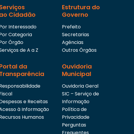
Serviços
Estrutura do
ao Cidadão
Governo
Por Interessado
Prefeito
Por Categoria
Secretarias
Por Órgão
Agências
Serviços de A a Z
Outros Órgãos
Portal da
Ouvidoria
Transparência
Municipal
Responsabilidade
Ouvidoria Geral
Fiscal
SIC – Serviço de
Despesas e Receitas
Informação
Acesso à Informação
Política de
Recursos Humanos
Privacidade
Perguntas
Frequentes