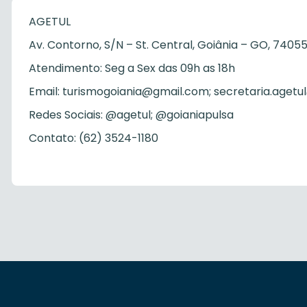
AGETUL
Av. Contorno, S/N – St. Central, Goiânia – GO, 7405
Atendimento: Seg a Sex das 09h as 18h
Email: turismogoiania@gmail.com; secretaria.agetu
Redes Sociais: @agetul; @goianiapulsa
Contato: (62) 3524-1180