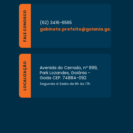
FALE CONOSCO
(62) 3416-6565
gabinete.prefeito@goiania.go.gov.br
LOCALIZAÇÃO
Avenida do Cerrado, nº 999,
Park Lozandes, Goiânia -
Goiás CEP: 74884-092
Segunda à Sexta de 8h às 17h