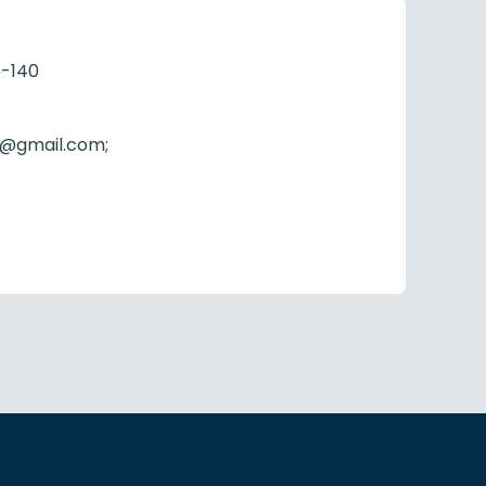
5-140
l@gmail.com;