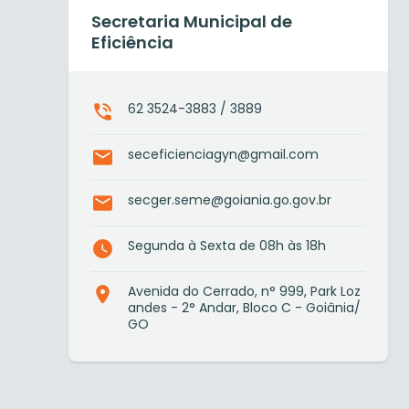
Secretaria Municipal de
Eficiência
62 3524-3883 / 3889
seceficienciagyn@gmail.com
secger.seme@goiania.go.gov.br
Segunda à Sexta de 08h às 18h
Avenida do Cerrado, n° 999, Park Loz
andes - 2° Andar, Bloco C - Goiânia/
GO