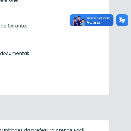
telefone;
de feirante:
 documental;
 unidades da prefeitura Atende Fácil.