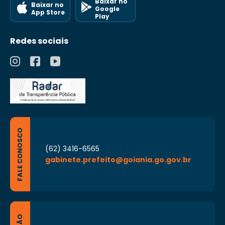
Baixar no
Baixar no
Google
App Store
Play
Redes sociais
FALE CONOSCO
(62) 3416-6565
gabinete.prefeito@goiania.go.gov.br