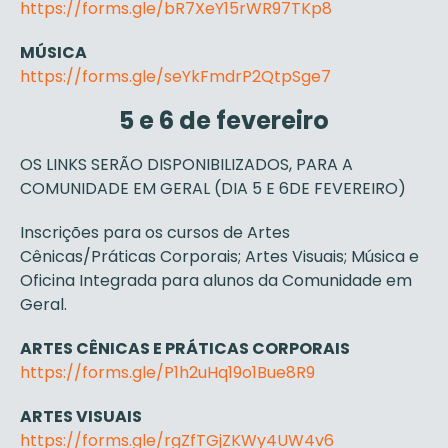
https://forms.gle/bR7XeY15rWR97TKp8
MÚSICA
https://forms.gle/seYkFmdrP2QtpSge7
5 e 6 de fevereiro
OS LINKS SERÃO DISPONIBILIZADOS, PARA A
COMUNIDADE EM GERAL (DIA 5 E 6DE FEVEREIRO)
Inscrições para os cursos de Artes
Cênicas/Práticas Corporais; Artes Visuais; Música e
Oficina Integrada para alunos da Comunidade em
Geral.
ARTES CÊNICAS E PRÁTICAS CORPORAIS
https://forms.gle/P1h2uHq19o1Bue8R9
ARTES VISUAIS
https://forms.gle/rgZfTGjZKWy4UW4v6