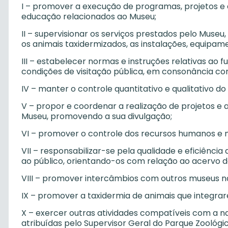
I – promover a execução de programas, projetos e 
educação relacionados ao Museu;
II – supervisionar os serviços prestados pelo Muse
os animais taxidermizados, as instalações, equipam
III – estabelecer normas e instruções relativas ao 
condições de visitação pública, em consonância co
IV – manter o controle quantitativo e qualitativo d
V – propor e coordenar a realização de projetos e a
Museu, promovendo a sua divulgação;
VI – promover o controle dos recursos humanos e ma
VII – responsabilizar-se pela qualidade e eficiênci
ao público, orientando-os com relação ao acervo d
VIII – promover intercâmbios com outros museus na
IX – promover a taxidermia de animais que integra
X – exercer outras atividades compatíveis com a n
atribuídas pelo Supervisor Geral do Parque Zoológi