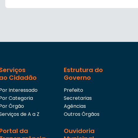
Serviços
Estrutura do
ao Cidadão
Governo
Por Interessado
Prefeito
Por Categoria
Secretarias
Por Órgão
Agências
Serviços de A a Z
Outros Órgãos
Portal da
Ouvidoria