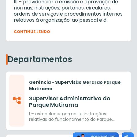
III – providenciar a emissão e aprovação de
normas, instruções, portarias, circulares,
ordens de serviços e procedimentos internos
relativos à organização, ao pessoal e à
execução dos serviços sob sua
responsabilidade;
CONTINUE LENDO
IV – promover o controle do quantitativo de
ingressos para a utilização dos brinquedos a
venda ao público em geral;
Departamentos
V – preparar relatórios de gestão e de
prestações de contas referentes às
arrecadações e despesas do Parque,
Gerência - Supervisão Geral do Parque
encaminhando-os à Gerência de Finanças e
Mutirama
Contabilidade, da Diretoria de Administração
e Finanças da AGETUL;
Supervisor Administrativo do
Parque Mutirama
VI – cumprir e fazer cumprir as disposições
técnicas e regulamentares sobre Segurança
I – estabelecer normas e instruções
e Saúde no Trabalho, mantendo sob controle
relativas ao funcionamento do Parque
as operações dos equipamentos e
Mutirama, horários, condições de visitação
brinquedos e a respectiva utilização de EPIs
pública, em consonância com a
determinação da Presidência da AGETUL; II
pelos servidores;