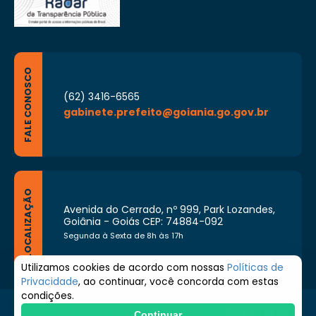
FALE CONOSCO
(62) 3416-6565
gabinete.prefeito@goiania.go.gov.br
LOCALIZAÇÃO
Avenida do Cerrado, nº 999, Park Lozandes,
Goiânia - Goiás CEP: 74884-092
Segunda à Sexta de 8h às 17h
Utilizamos cookies de acordo com nossas
Políticas de
Privacidade
, ao continuar, você concorda com estas
condições.
© 2026 Prefeitura de Goiânia. Todos os direitos
Continuar