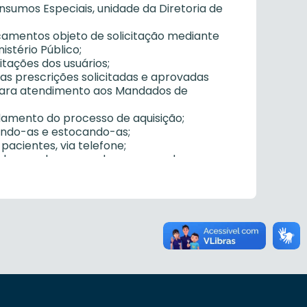
sumos Especiais, unidade da Diretoria de
camentos objeto de solicitação mediante
istério Público;
citações dos usuários;
 as prescrições solicitadas e aprovadas
 para atendimento aos Mandados de
damento do processo de aquisição;
indo-as e estocando-as;
acientes, via telefone;
s, de acordo com cada processo de
obtendo um controle adequado da saída dos
ema informatizado para controle de estoque,
Assistência Farmacêutica sobre o estoque de
trolados pelos atos legais competentes,
os controlados pelos aos legais
tária;