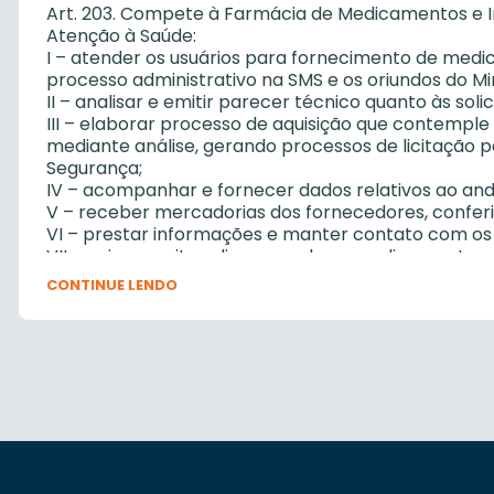
Art. 203. Compete à Farmácia de Medicamentos e In
Atenção à Saúde:
I – atender os usuários para fornecimento de medi
processo administrativo na SMS e os oriundos do Min
II – analisar e emitir parecer técnico quanto às soli
III – elaborar processo de aquisição que contemple
mediante análise, gerando processos de licitação
Segurança;
IV – acompanhar e fornecer dados relativos ao an
V – receber mercadorias dos fornecedores, confer
VI – prestar informações e manter contato com os p
VII – aviar receitas, dispensando os medicamento
solicitação, realizando os registros necessários, 
CONTINUE LENDO
produtos;
VIII – atualizar de forma contínua os dados do sist
bem como os dados dos usuários;
IX – emitir relatório trimestral à Coordenação de 
produtos, comprovando sua entrada e saída;
X – registrar a movimentação de medicamentos con
em sistema específico para esta finalidade;
XI – elaborar balanços trimestrais dos medicament
competentes, bem como enviá-los à Vigilância Sani