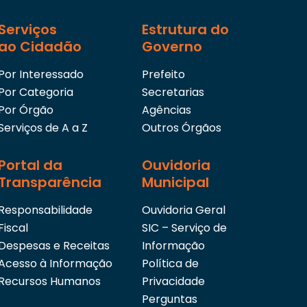
XII – exercer outras atividades compatíveis com as
pelo Diretor de Atenção a Saúde, via Distrito Sanitár
Serviços
Estrutura do
ao Cidadão
Governo
Por Interessado
Prefeito
Por Categoria
Secretarias
Por Órgão
Agências
Serviços de A a Z
Outros Órgãos
Portal da
Ouvidoria
Transparência
Municipal
Responsabilidade
Ouvidoria Geral
Fiscal
SIC – Serviço de
Despesas e Receitas
Informação
Acesso à Informação
Política de
Recursos Humanos
Privacidade
Perguntas