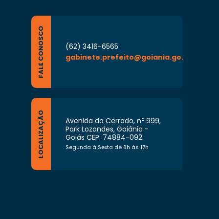
 suas funções ou que lhe forem atribuídas
io.
FALE CONOSCO
(62) 3416-6565
gabinete.prefeito@goiania.go.gov.br
LOCALIZAÇÃO
Avenida do Cerrado, nº 999,
Park Lozandes, Goiânia -
Goiás CEP: 74884-092
Segunda à Sexta de 8h às 17h