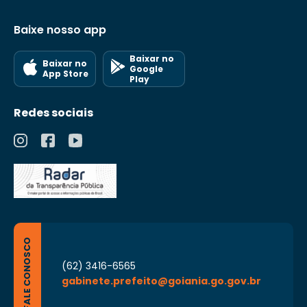
Baixe nosso app
Baixar no
Baixar no
Google
App Store
Play
Redes sociais
FALE CONOSCO
(62) 3416-6565
gabinete.prefeito@goiania.go.gov.br