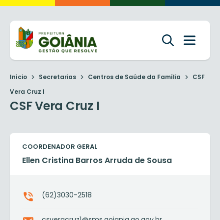
Início
Secretarias
Centros de Saúde da Família
CSF
Vera Cruz I
CSF Vera Cruz I
COORDENADOR GERAL
Ellen Cristina Barros Arruda de Sousa
(62)3030-2518
csveracruz1@sms.goiania.go.gov.br