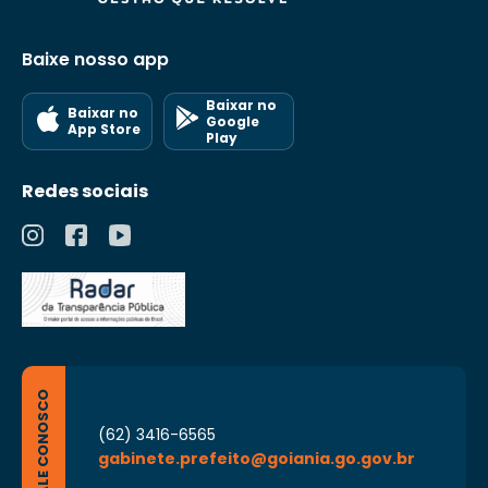
Baixe nosso app
Baixar no
Baixar no
Google
App Store
Play
Redes sociais
FALE CONOSCO
(62) 3416-6565
gabinete.prefeito@goiania.go.gov.br