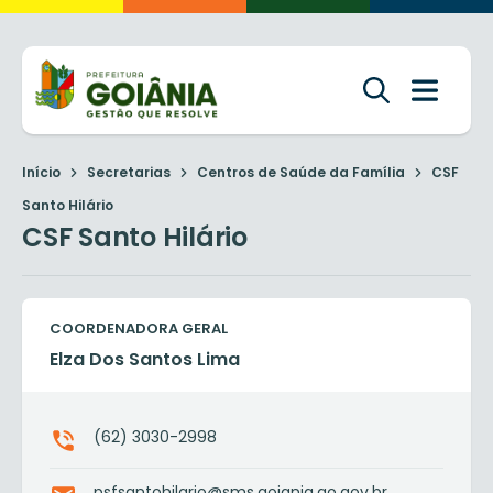
Início
Secretarias
Centros de Saúde da Família
CSF
Santo Hilário
CSF Santo Hilário
COORDENADORA GERAL
Elza Dos Santos Lima
(62) 3030-2998
psfsantohilario@sms.goiania.go.gov.br