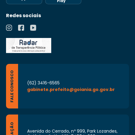
Play
organização das comunidades para exercer
o efetivo controle social das ações e serviços
Redes sociais
de saúde;
VI – utilizar os sistemas de informação para o
planejamento e execução das ações de
saúde da família;
VII – exercer outras atividades compatíveis
com as suas funções ou que lhe forem
atribuídas pelo Diretor de Atenção à Saúde,
via Distrito Sanitário de localização.
FALE CONOSCO
(62) 3416-6565
gabinete.prefeito@goiania.go.gov.br
Avenida do Cerrado, nº 999, Park Lozandes,