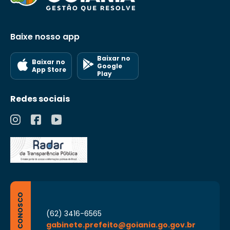
Baixe nosso app
Baixar no
Baixar no
Google
App Store
Play
Redes sociais
FALE CONOSCO
(62) 3416-6565
gabinete.prefeito@goiania.go.gov.br