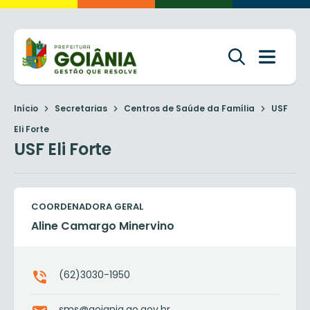
Início
Secretarias
Centros de Saúde da Família
USF
Eli Forte
USF Eli Forte
COORDENADORA GERAL
Aline Camargo Minervino
(62)3030-1950
sms@goiania.go.gov.br