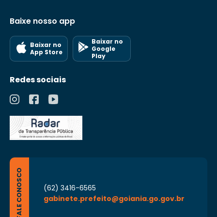
Baixe nosso app
Baixar no
Baixar no
Google
App Store
Play
Redes sociais
FALE CONOSCO
(62) 3416-6565
gabinete.prefeito@goiania.go.gov.br