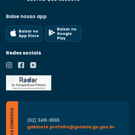
Baixe nosso app
Baixar no
Baixar no
Google
App Store
Play
Redes sociais
FALE CONOSCO
(62) 3416-6565
gabinete.prefeito@goiania.go.gov.br