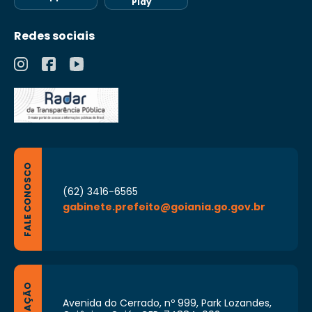
Play
organização das comunidades para exercer
o efetivo controle social das ações e serviços
Redes sociais
de saúde;
VI – utilizar os sistemas de informação para o
planejamento e execução das ações de
saúde da família;
VII – exercer outras atividades compatíveis
com as suas funções ou que lhe forem
atribuídas pelo Diretor de Atenção à Saúde,
via Distrito Sanitário de localização.
FALE CONOSCO
(62) 3416-6565
gabinete.prefeito@goiania.go.gov.br
Avenida do Cerrado, nº 999, Park Lozandes,