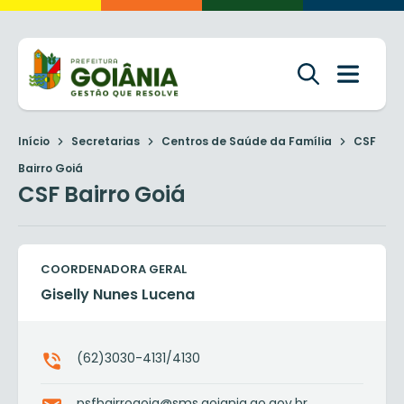
Início
Secretarias
Centros de Saúde da Família
CSF
Bairro Goiá
CSF Bairro Goiá
COORDENADORA GERAL
Giselly Nunes Lucena
(62)3030-4131/4130
psfbairrogoia@sms.goiania.go.gov.br