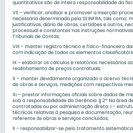
quantitativos são de inteira responsabilidade da fis
VII – verificar, analisar e promover a inserção pr
necessária determinada pela SEINFRA, tais como: me
justificativas, diário de obras, certidões e outros
processual e constantes nas instruções normativas
Tribunais de Contas;
VIII – manter registro técnico e físico-financeiro da
com indicação de todos os elementos classificatóri
IX – elaborar os cálculos e relatórios necessários 
realinhamento de preços contratuais;
X – manter devidamente organizado o acervo técnic
de obras e serviços, medições com respectivos memo
XI – prestar informações oficiais sobre dados de 
sob a responsabilidade da Gerência. § 2º Na área d
contratadas ou por administração direta: I – estrut
técnicas relativas à pesquisa e documentação, re
referente às obras e serviços concluídos;
II – responsabilizar-se pelo tratamento sistemátic