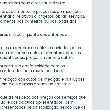
 administração direta ou indireta:
 aos procedimentos e processos de medições
haria, relativos a projetos, obras, serviços,
tamente nos canteiros ou nos locais das
ros e fiscais quanto aos critérios e
com os memoriais de cálculo enviados pelos
do ou retificando nelas elementos faltantes
uantidades, preços unitários e outros;
a íntegra, sua conformidade com os
s adotados pela municipalidade;
m relação aos autos de medição e instruções
unicípio e demais órgãos de controle
o que diz respeito aos preços dos serviços que
tual e aos cálculos apresentados, bem
apresentados pela fiscalização, sendo que os