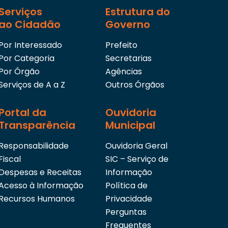
Serviços
Estrutura do
ao Cidadão
Governo
Por Interessado
Prefeito
Por Categoria
Secretarias
Por Órgão
Agências
Serviços de A a Z
Outros Órgãos
Portal da
Ouvidoria
Transparência
Municipal
Responsabilidade
Ouvidoria Geral
Fiscal
SIC – Serviço de
Despesas e Receitas
Informação
Acesso à Informação
Política de
Recursos Humanos
Privacidade
Perguntas
Frequentes