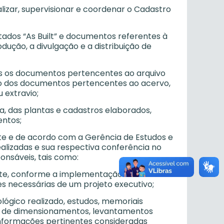
scalizar, supervisionar e coordenar o Cadastro
utados “As Built” e documentos referentes à
ução, a divulgação e a distribuição de
dos os documentos pertencentes ao arquivo
do dos documentos pertencentes ao acervo,
 extravio;
, das plantas e cadastros elaborados,
ntos;
nte e de acordo com a Gerência de Estudos e
ealizadas e sua respectiva conferência no
onsáveis, tais como:
nte, conforme a implementação ocorrida em
 necessárias de um projeto executivo;
ológico realizado, estudos, memoriais
s e de dimensionamentos, levantamentos
 informações pertinentes consideradas