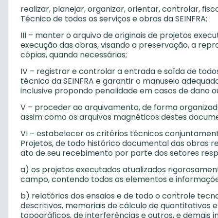
realizar, planejar, organizar, orientar, controlar, fi
Técnico de todos os serviços e obras da SEINFRA;
III – manter o arquivo de originais de projetos exec
execução das obras, visando a preservação, a reprod
cópias, quando necessárias;
IV – registrar e controlar a entrada e saída de to
técnico da SEINFRA e garantir o manuseio adequa
inclusive propondo penalidade em casos de dano ou
V – proceder ao arquivamento, de forma organizada
assim como os arquivos magnéticos destes docume
VI – estabelecer os critérios técnicos conjuntame
Projetos, de todo histórico documental das obras r
ato de seu recebimento por parte dos setores resp
a) os projetos executados atualizados rigorosame
campo, contendo todos os elementos e informações
b) relatórios dos ensaios e de todo o controle tecn
descritivos, memoriais de cálculo de quantitativo
topográficos, de interferências e outros, e demais