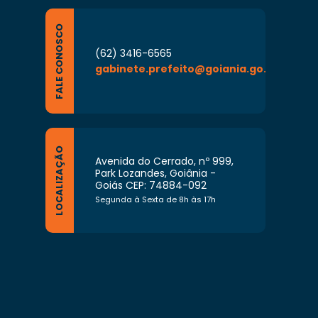
FALE CONOSCO
(62) 3416-6565
gabinete.prefeito@goiania.go.gov.br
LOCALIZAÇÃO
Avenida do Cerrado, nº 999,
Park Lozandes, Goiânia -
Goiás CEP: 74884-092
Segunda à Sexta de 8h às 17h