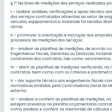
§ 1º Na área de medições dos serviços realizados por
I – realizar análises, verificações e apoio técnico
dos serviços contratados atinentes ao setor de engen
veículos, equipamentos e materiais fornecidos dire
obras;
II – promover a orientação e instrução aos empreitei
processos de medições dos serviços;
III – analisar as planilhas de medições, de acordo 
Engenheiros Fiscais, Gerentes ou Diretores, incluin
constantes dos contratos, tais como: vencimentos, q
IV – aferir as planilhas de medições verificando, n
contratos, bem como com os critérios e parâmetro
V – dar suporte técnico aos engenheiros fiscais co
normativas emitidas pela Controladoria Geral do M
externo;
VI – analisar e conferir as planilhas de medições, n
estejam previstos na planilha orçamentária contra
como analisar e conferir os memoriais de cálculos 