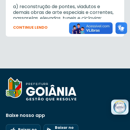
a) reconstrução de pontes, viadutos e
demais obras de arte especiais e correntes,
passarelas, elevados, tuneis e ciclovias;
b) reconstrução de muros de arrimo,
CONTINUE LENDO
defensas, barreiras de proteção ou
contenção reservatórios de amortecimento
de vazões, similares;
II – exercer outras atividades compatíveis
com a natureza de suas atribuições e as que
lhe forem determinadas pelo Diretor de
Execução de Obras de Infraestrutura Urbana.
Baixe nosso app
Baixar no
Baixar no