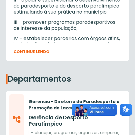
do paradesporto e do desporto paralímpico
estimulando à sua prática no município;
III – promover programas paradesportivos
de interesse da população;
IV – estabelecer parcerias com órgãos afins,
inclusive ligas, federações e empresas, de
forma a incentivar e ampliar a prática do
CONTINUE LENDO
paradesporto junto à população;
V – analisar e propor atividades
paradesportivas, que atendam as
Departamentos
expectativas e especificidade de cada região
da cidade;
VI – subsidiar o Governo Municipal, quanto à
proposição e acompanhamento dos
Gerência - Diretoria de Paradesporto e
investimentos físico-financeiros para o
Promoção do Lazer
desenvolvimento das ações do paradesporto
Gerência de Desporto
no município;
Paralímpico
VI – exercer outras atividades correlatas as
I – planejar, programar, organizar, amparar,