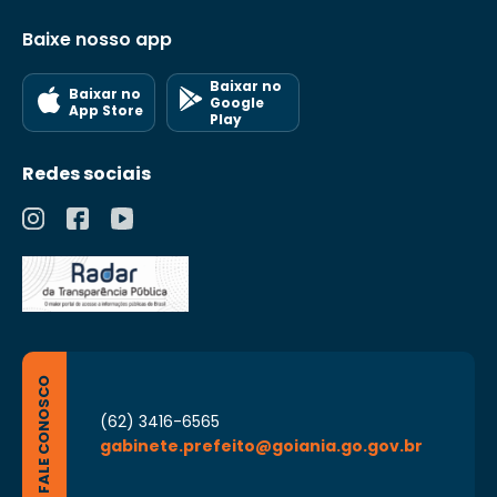
Baixe nosso app
Baixar no
Baixar no
Google
App Store
Play
Redes sociais
FALE CONOSCO
(62) 3416-6565
gabinete.prefeito@goiania.go.gov.br