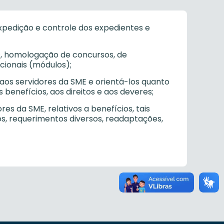
expedição e controle dos expedientes e
tos, homologação de concursos, de
cionais (módulos);
l aos servidores da SME e orientá-los quanto
 benefícios, aos direitos e aos deveres;
s da SME, relativos a benefícios, tais
s, requerimentos diversos, readaptações,
rentes à Avaliação Especial de
;
cedimentos de admissão de pessoal, no que
ompanhamento da Avaliação Especial de
;
cedimentos, direitos e deveres que visem à
ria das condições do ambiente de trabalho,