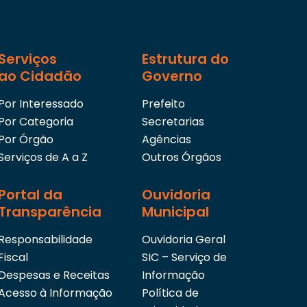
bem como realizar os devidos encaminhamentos à 
Trabalho dos Profissionais da SME e à Secretaria M
VIII – participar de estudos e levantamentos visand
Serviços
Estrutura do
SME com distúrbios físicos e emocionais que inviab
encaminhamento destes à Gerência de Saúde e Segu
ao Cidadão
Governo
SME e à Secretaria Municipal de Administração – S
Por Interessado
Prefeito
IX – organizar e manter atualizado os dossiês dos se
Por Categoria
Secretarias
X – exercer outras atividades compatíveis com a n
Por Órgão
Agências
atribuídas pelo Diretor de Gestão de Pessoas.
Serviços de A a Z
Outros Órgãos
Portal da
Ouvidoria
Transparência
Municipal
Responsabilidade
Ouvidoria Geral
Fiscal
SIC – Serviço de
Despesas e Receitas
Informação
Acesso à Informação
Política de