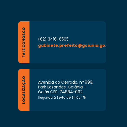
Gerência de Saúde e Segurança do
unicipal de Administração – Semad;
o a detectar a existência de servidores da
ilizem o exercício da função, procedendo ao
rança do Trabalho dos Profissionais da
FALE CONOSCO
emad;
(62) 3416-6565
rvidores;
gabinete.prefeito@goiania.go.gov.br
atureza de suas funções que lhe forem
LOCALIZAÇÃO
Avenida do Cerrado, nº 999,
Park Lozandes, Goiânia -
Goiás CEP: 74884-092
Segunda à Sexta de 8h às 17h