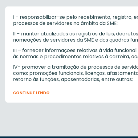
I – responsabilizar-se pelo recebimento, registro, 
processos de servidores no âmbito da SME;
II – manter atualizados os registros de leis, decre
nomeações de servidores da SME e dos quadros fun
III – fornecer informações relativas à vida funciona
às normas e procedimentos relativos à carreira, aos
IV- promover a tramitação de processos de servidore
como: promoções funcionais, licenças, afastamento
retorno às funções, aposentadorias, entre outros;
V – coordenar e acompanhar os procedimentos refe
CONTINUE LENDO
Desempenho dos Servidores em Estágio Probatório
VI- verificar e acompanhar o cumprimento dos pro
se refere à abertura de processo para fins de ac
Desempenho dos Servidores em Estágio Probatório
VII – orientar os servidores quanto às normas e pro
proteção da integridade física e mental, e à melho