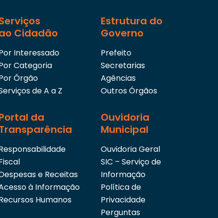
XI – Acompanhar, em consonância com órgãos co
Serviços
Estrutura do
Plano Municipal de Educação;
ao Cidadão
Governo
XII – exercer outras atividades correlatas às suas
pelo Chefe de Gabinete.
Por Interessado
Prefeito
Por Categoria
Secretarias
Por Órgão
Agências
Serviços de A a Z
Outros Órgãos
Portal da
Ouvidoria
Transparência
Municipal
Responsabilidade
Ouvidoria Geral
Fiscal
SIC – Serviço de
Despesas e Receitas
Informação
Acesso à Informação
Política de
Recursos Humanos
Privacidade
Perguntas