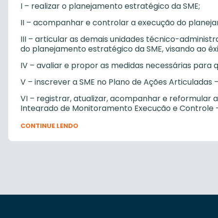
I – realizar o planejamento estratégico da SME;
II – acompanhar e controlar a execução do planej
III – articular as demais unidades técnico-adminis
do planejamento estratégico da SME, visando ao êx
IV – avaliar e propor as medidas necessárias para 
V – inscrever a SME no Plano de Ações Articuladas 
VI – registrar, atualizar, acompanhar e reformular
Integrado de Monitoramento Execução e Controle 
VII – realizar as diligências necessárias para o êxit
CONTINUE LENDO
VIII – providenciar a captação de recursos em pro
aquisição de bens para a SME desenvolver os seus o
IX – acompanhar todos os processos de aquisição d
recursos do tesouro federal, assim como os recurso
X – acompanhar e administrar o Sistema de Gerenc
SIGARP e Sistema de Gestão de Convênios e Contr
observadas as competências do órgão central de c