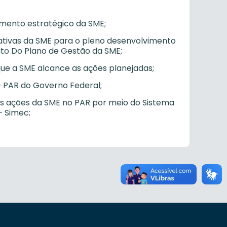
amento estratégico da SME;
trativas da SME para o pleno desenvolvimento
ito Do Plano de Gestão da SME;
que a SME alcance as ações planejadas;
– PAR do Governo Federal;
 as ações da SME no PAR por meio do Sistema
– Simec;
o dos processos do PAR;
gramas do Governo Federal, visando à
bjetivos;
e bens e serviços, provenientes de bens e
s específicos do PAR, para a SME;
iamento de Atas de Registro de Preço –
atos de Repasse do Governo – SICONV,
ompras da Administração Municipal;