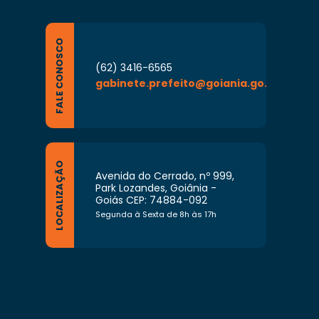
mpetentes, o cumprimento das metas do
FALE CONOSCO
 competências e que lhe forem determinadas
(62) 3416-6565
gabinete.prefeito@goiania.go.gov.br
LOCALIZAÇÃO
Avenida do Cerrado, nº 999,
Park Lozandes, Goiânia -
Goiás CEP: 74884-092
Segunda à Sexta de 8h às 17h