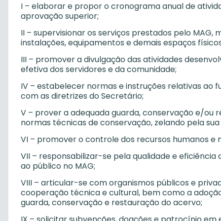
I – elaborar e propor o cronograma anual de ativ
aprovação superior;
II – supervisionar os serviços prestados pelo MAG,
instalações, equipamentos e demais espaços físicos
III – promover a divulgação das atividades desenvo
efetiva dos servidores e da comunidade;
IV – estabelecer normas e instruções relativas a
com as diretrizes do Secretário;
V – prover a adequada guarda, conservação e/ou re
normas técnicas de conservação, zelando pela sua
VI – promover o controle dos recursos humanos e m
VII – responsabilizar-se pela qualidade e eficiênci
ao público no MAG;
VIII – articular-se com organismos públicos e priv
cooperação técnica e cultural, bem como a adoção
guarda, conservação e restauração do acervo;
IX – solicitar subvenções, doações e patrocínio em e