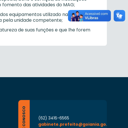
 o fomento das atividades do MAG;
e dos equipamentos utilizado na museologia e
a pela unidade competente;
atureza de suas funções e que lhe forem
FALE CONOSCO
(62) 3416-6565
gabinete.prefeito@goiania.go.gov.br