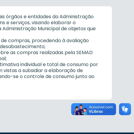
ais órgãos e entidades da Administração
s e serviços, visando elaborar o
Administração Municipal de objetos que
l de compras, procedendo à avaliação
r desabastecimento;
 sobre as compras realizadas pela SEMAD
al;
timativa individual e total de consumo por
 vistas a subsidiar a elaboração de
ndo-se o controle de consumo junto ao
de Preços (IRP) para bens e serviços
te correspondência eletrônica ou de outro
em do Registro de Preços;
nstrução processual para a realização do
gistro de Preços;
istro de Preços do Município, com vistas ao
saldos, execução e cumprimento das
ntrole das aquisições e adesões.