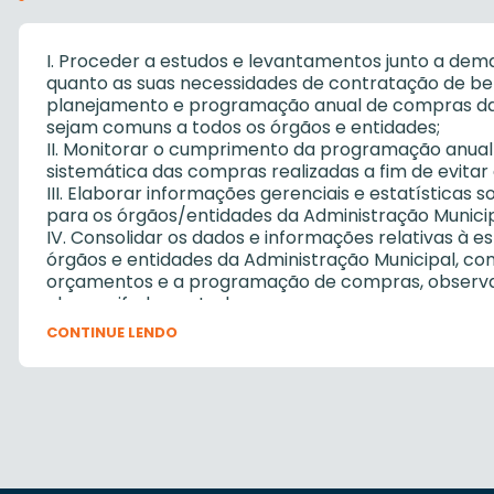
I. Proceder a estudos e levantamentos junto a dem
quanto as suas necessidades de contratação de ben
planejamento e programação anual de compras da 
sejam comuns a todos os órgãos e entidades;
II. Monitorar o cumprimento da programação anua
sistemática das compras realizadas a fim de evita
III. Elaborar informações gerenciais e estatísticas
para os órgãos/entidades da Administração Municip
IV. Consolidar os dados e informações relativas à es
órgãos e entidades da Administração Municipal, com
orçamentos e a programação de compras, observa
almoxarifado central;
V. Promover procedimento de Intenção de Registro 
CONTINUE LENDO
comuns aos órgãos e entidades, e convidar, median
meio eficaz, os órgãos e entidades para participar
VI. Promover e acompanhar os atos necessários à i
procedimento licitatório na forma de Sistema de Re
VII. Elaborar e gerenciar as Atas do Sistema de Reg
acompanhamento e fiscalização dos seus prazos, 
obrigações das empresas registradas, através do co