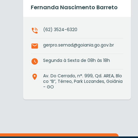
Fernanda Nascimento Barreto
(62) 3524-6320
gerpro.semad@goiania.go.gov.br
Segunda à Sexta de 08h às 18h
Av. Do Cerrado, n°. 999, Qd. AREA, Blo
co “B”, Térreo, Park Lozandes, Goiânia
- GO