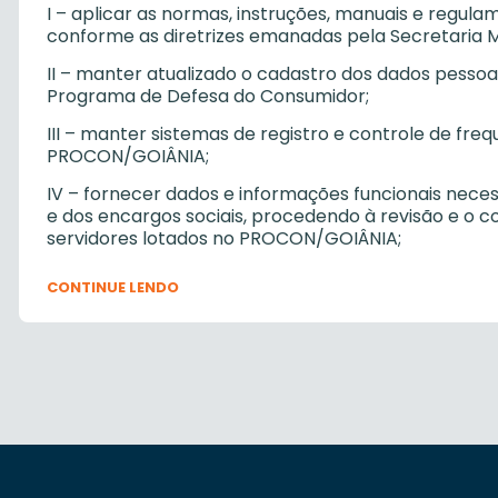
I – aplicar as normas, instruções, manuais e regul
conforme as diretrizes emanadas pela Secretaria M
II – manter atualizado o cadastro dos dados pessoai
Programa de Defesa do Consumidor;
III – manter sistemas de registro e controle de fre
PROCON/GOIÂNIA;
IV – fornecer dados e informações funcionais nece
e dos encargos sociais, procedendo à revisão e o c
servidores lotados no PROCON/GOIÂNIA;
V – manter o cadastro funcional dos servidores de 
CONTINUE LENDO
PROCON/GOIÂNIA;
VI – consolidar a escala de férias anual dos servi
VII – manter atualizada a lotação dos servidores 
VIII – coordenar e promover a inscrição dos servid
atividades de treinamento e aperfeiçoamento;
IX – cumprir as disposições técnicas e regulament
em vigor;