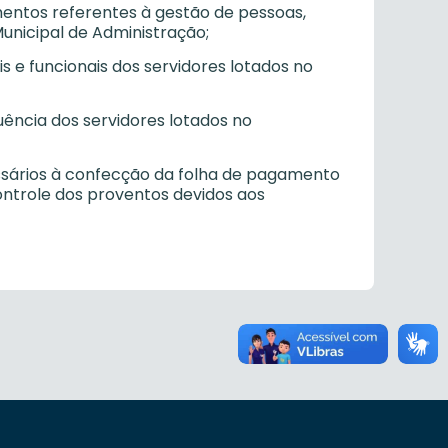
amentos referentes à gestão de pessoas,
unicipal de Administração;
s e funcionais dos servidores lotados no
quência dos servidores lotados no
ssários à confecção da folha de pagamento
ontrole dos proventos devidos aos
outros órgãos/entidade à disposição no
dores lotados no PROCON/GOIÂNIA;
no PROCON/GOIÂNIA;
ores, conforme autorização da chefia, em
ares sobre Segurança e Saúde no Trabalho