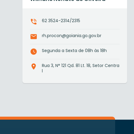
62 3524-2314/2315
rh.procon@goiania.go.gov.br
Segunda a Sexta de 08h às 18h
Rua 3, N° 121 Qd. 81 Lt. 18, Setor Centra
l