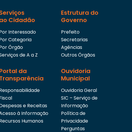
X – informar ao órgão central de recursos humanos
Serviços
Estrutura do
ambiente ou atividade efetivamente exercida por e
ao Cidadão
Governo
de adicionais de periculosidade e insalubridade, nos
responder pelos prejuízos decorrentes da falta de
Por Interessado
Prefeito
XI – exercer outras atividades correlatas à sua áre
Por Categoria
Secretarias
determinadas pelo Diretor Administrativo.
Por Órgão
Agências
Serviços de A a Z
Outros Órgãos
Portal da
Ouvidoria
Transparência
Municipal
Responsabilidade
Ouvidoria Geral
Fiscal
SIC – Serviço de
Despesas e Receitas
Informação
Acesso à Informação
Política de
Recursos Humanos
Privacidade
Perguntas