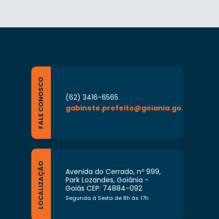
FALE CONOSCO
(62) 3416-6565
gabinete.prefeito@goiania.go.gov.br
LOCALIZAÇÃO
Avenida do Cerrado, nº 999,
Park Lozandes, Goiânia -
Goiás CEP: 74884-092
Segunda à Sexta de 8h às 17h