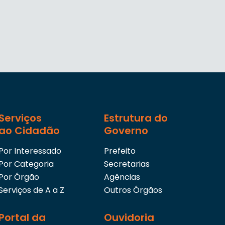
Serviços
Estrutura do
ao Cidadão
Governo
Por Interessado
Prefeito
Por Categoria
Secretarias
Por Órgão
Agências
Serviços de A a Z
Outros Órgãos
Portal da
Ouvidoria