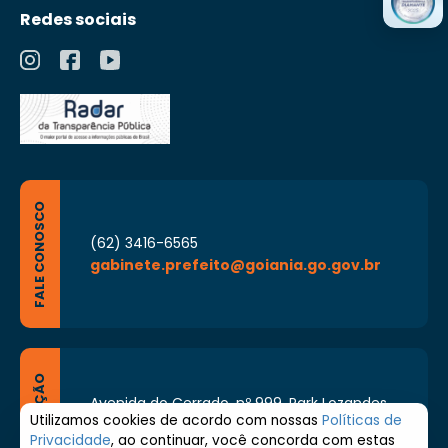
Redes sociais
FALE CONOSCO
(62) 3416-6565
gabinete.prefeito@goiania.go.gov.br
LOCALIZAÇÃO
Avenida do Cerrado, nº 999, Park Lozandes,
Goiânia - Goiás CEP: 74884-092
Utilizamos cookies de acordo com nossas
Políticas de
Privacidade
, ao continuar, você concorda com estas
Segunda à Sexta de 8h às 17h