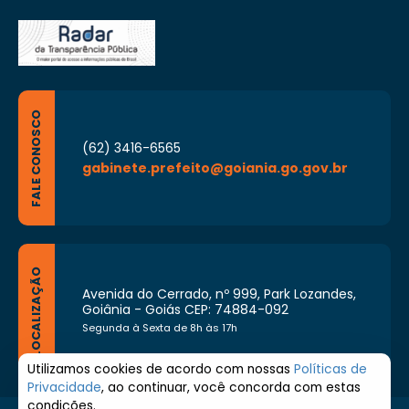
FALE CONOSCO
(62) 3416-6565
gabinete.prefeito@goiania.go.gov.br
LOCALIZAÇÃO
Avenida do Cerrado, nº 999, Park Lozandes,
Goiânia - Goiás CEP: 74884-092
Segunda à Sexta de 8h às 17h
Utilizamos cookies de acordo com nossas
Políticas de
Privacidade
, ao continuar, você concorda com estas
condições.