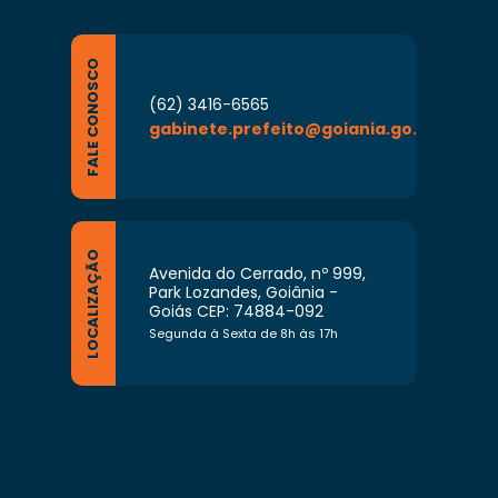
FALE CONOSCO
(62) 3416-6565
gabinete.prefeito@goiania.go.gov.br
LOCALIZAÇÃO
Avenida do Cerrado, nº 999,
Park Lozandes, Goiânia -
Goiás CEP: 74884-092
Segunda à Sexta de 8h às 17h