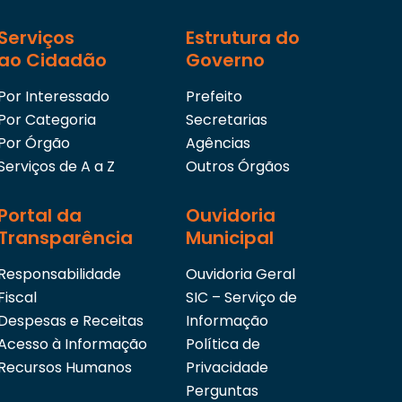
Serviços
Estrutura do
ao Cidadão
Governo
Por Interessado
Prefeito
Por Categoria
Secretarias
Por Órgão
Agências
Serviços de A a Z
Outros Órgãos
Portal da
Ouvidoria
Transparência
Municipal
Responsabilidade
Ouvidoria Geral
Fiscal
SIC – Serviço de
Despesas e Receitas
Informação
Acesso à Informação
Política de
Recursos Humanos
Privacidade
Perguntas