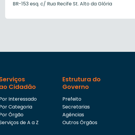
BR-153 esq. c/ Rua Recife St. Alto da Glória
Serviços
Estrutura do
ao Cidadão
Governo
Por Interessado
Prefeito
Por Categoria
Secretarias
Por Órgão
Agências
Serviços de A a Z
Outros Órgãos