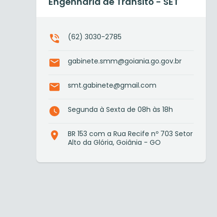
Engenharia de Trânsito - SET
(62) 3030-2785
gabinete.smm@goiania.go.gov.br
smt.gabinete@gmail.com
Segunda à Sexta de 08h às 18h
BR 153 com a Rua Recife nº 703 Setor
Alto da Glória, Goiânia - GO