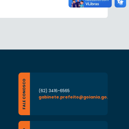
FALE CONOSCO
(62) 3416-6565
gabinete.prefeito@goiania.go.gov.br