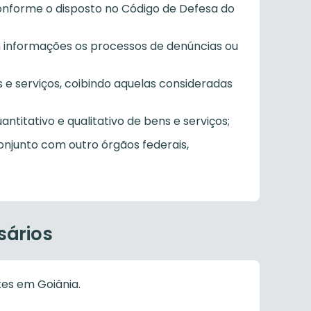
 conforme o disposto no Código de Defesa do
com informações os processos de denúncias ou
 e serviços, coibindo aquelas consideradas
antitativo e qualitativo de bens e serviços;
onjunto com outro órgãos federais,
sário, a realização de testes, análises,
endo as denúncias.
sários
tes em Goiânia.