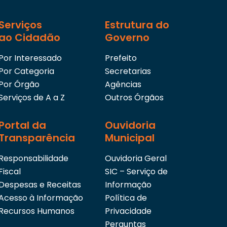
Serviços
Estrutura do
ao Cidadão
Governo
Por Interessado
Prefeito
Por Categoria
Secretarias
Por Órgão
Agências
Serviços de A a Z
Outros Órgãos
Portal da
Ouvidoria
Transparência
Municipal
Responsabilidade
Ouvidoria Geral
Fiscal
SIC – Serviço de
Despesas e Receitas
Informação
Acesso à Informação
Política de
Recursos Humanos
Privacidade
Perguntas