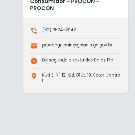
Consumidor – PROCON -
PROCON
(62) 3524-2942
procongoiania@goiania.go.gov.br
De segunda a sexta das 8h às 17h
Rua 3, N° 121 Qd. 81 Lt. 18, Setor Centra
l