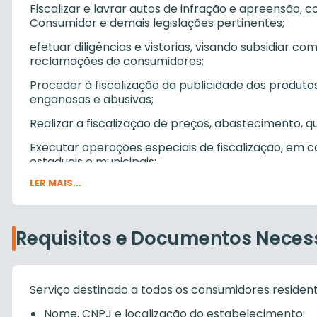
Fiscalizar e lavrar autos de infração e apreensão,
Consumidor e demais legislações pertinentes;
efetuar diligências e vistorias, visando subsidiar 
reclamações de consumidores;
Proceder à fiscalização da publicidade dos produtos
enganosas e abusivas;
Realizar a fiscalização de preços, abastecimento, qu
Executar operações especiais de fiscalização, em c
estaduais e municipais;
LER MAIS...
Solicitar junto aos órgãos competentes, quando neces
diagnósticos, visando à solução de questões envolv
Requisitos e Documentos Neces
Serviço destinado a todos os consumidores residen
Nome, CNPJ e localização do estabelecimento;