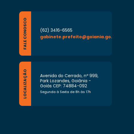
FALE CONOSCO
(62) 3416-6565
gabinete.prefeito@goiania.go.gov.br
LOCALIZAÇÃO
Avenida do Cerrado, nº 999,
Park Lozandes, Goiânia -
Goiás CEP: 74884-092
Segunda à Sexta de 8h às 17h