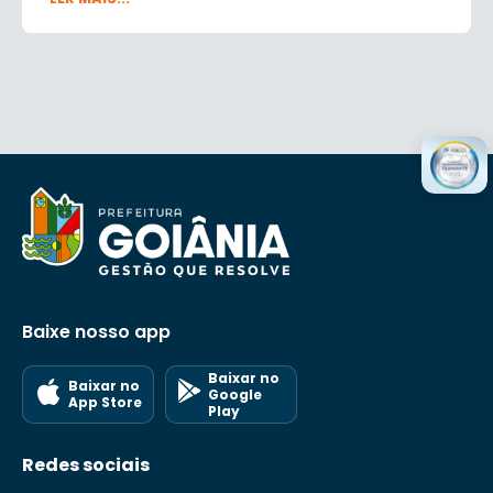
BR-153 esq. c/ Rua Recife St. Alto da Glória
Baixe nosso app
Baixar no
Baixar no
Google
App Store
Play
Redes sociais