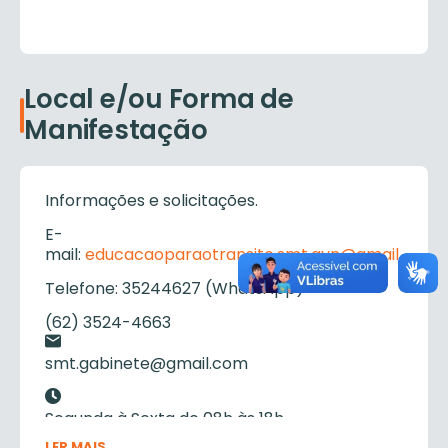
Local e/ou Forma de
Manifestação
Informações e solicitações.
E-
mail:
educacaoparaotransito.smt.gyn@gmail.com
Telefone: 35244627 (WhatsApp)
(62) 3524-4663
smt.gabinete@gmail.com
Segunda à Sexta de 08h às 18h
LER MAIS...