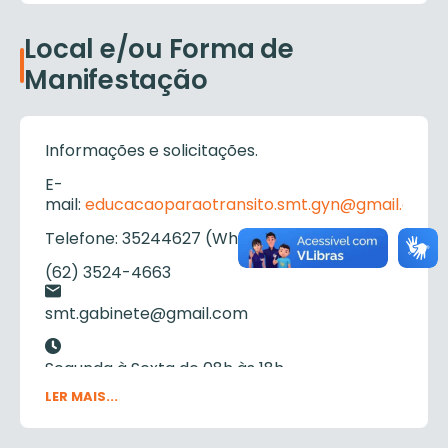
Local e/ou Forma de
Manifestação
Informações e solicitações.
E-
mail:
educacaoparaotransito.smt.gyn@gmail.com
Telefone: 35244627 (WhatsApp)
(62) 3524-4663
smt.gabinete@gmail.com
Segunda à Sexta de 08h às 18h
LER MAIS...
BR-153 esq. c/ Rua Recife St.Alto da Glória