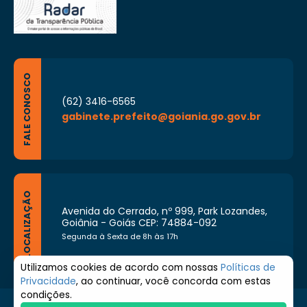
FALE CONOSCO
(62) 3416-6565
gabinete.prefeito@goiania.go.gov.br
LOCALIZAÇÃO
Avenida do Cerrado, nº 999, Park Lozandes,
Goiânia - Goiás CEP: 74884-092
Segunda à Sexta de 8h às 17h
Utilizamos cookies de acordo com nossas
Políticas de
Privacidade
, ao continuar, você concorda com estas
condições.