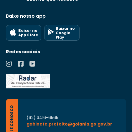
Baixe nosso app
Baixar no
Baixar no
Google
App Store
Play
Redes sociais
FALE CONOSCO
(62) 3416-6565
gabinete.prefeito@goiania.go.gov.br