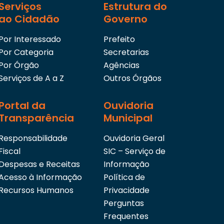
Serviços
Estrutura do
ao Cidadão
Governo
Por Interessado
Prefeito
Por Categoria
Secretarias
Por Órgão
Agências
Serviços de A a Z
Outros Órgãos
Portal da
Ouvidoria
Transparência
Municipal
Responsabilidade
Ouvidoria Geral
Fiscal
SIC – Serviço de
Despesas e Receitas
Informação
Acesso à Informação
Política de
Recursos Humanos
Privacidade
Perguntas
Frequentes