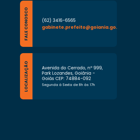
FALE CONOSCO
(62) 3416-6565
gabinete.prefeito@goiania.go.gov.br
LOCALIZAÇÃO
Avenida do Cerrado, nº 999,
Park Lozandes, Goiânia -
Goiás CEP: 74884-092
Segunda à Sexta de 8h às 17h