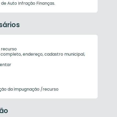
de Auto Infração Finanças.
sários
 recurso
e completo, endereço,
cadastro municipal,
mentar
ção da impugnação /
recurso
ção