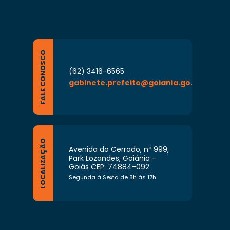
FALE CONOSCO
(62) 3416-6565
gabinete.prefeito@goiania.go.gov.br
LOCALIZAÇÃO
Avenida do Cerrado, nº 999,
Park Lozandes, Goiânia -
Goiás CEP: 74884-092
Segunda à Sexta de 8h às 17h