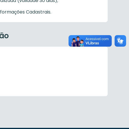
alizada (validade 30 dias);
nformações Cadastrais.
ção