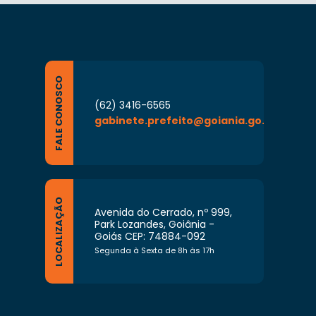
FALE CONOSCO
(62) 3416-6565
gabinete.prefeito@goiania.go.gov.br
LOCALIZAÇÃO
Avenida do Cerrado, nº 999,
Park Lozandes, Goiânia -
Goiás CEP: 74884-092
Segunda à Sexta de 8h às 17h