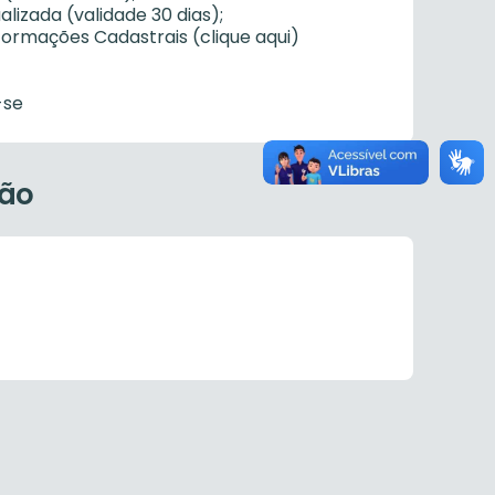
alizada (validade 30 dias);
formações Cadastrais (clique aqui)
-se
ção