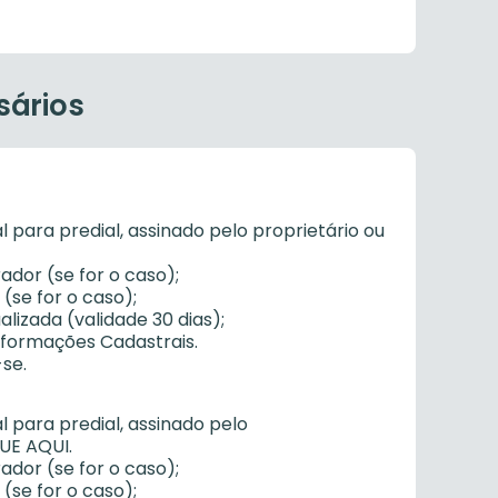
sários
l para predial, assinado pelo proprietário ou
dor (se for o caso);
(se for o caso);
alizada (validade 30 dias);
nformações Cadastrais.
se.
l para predial, assinado pelo
UE AQUI.
dor (se for o caso);
(se for o caso);