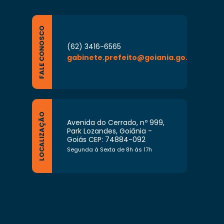
FALE CONOSCO
(62) 3416-6565
gabinete.prefeito@goiania.go.gov.br
LOCALIZAÇÃO
Avenida do Cerrado, nº 999,
Park Lozandes, Goiânia -
Goiás CEP: 74884-092
Segunda à Sexta de 8h às 17h