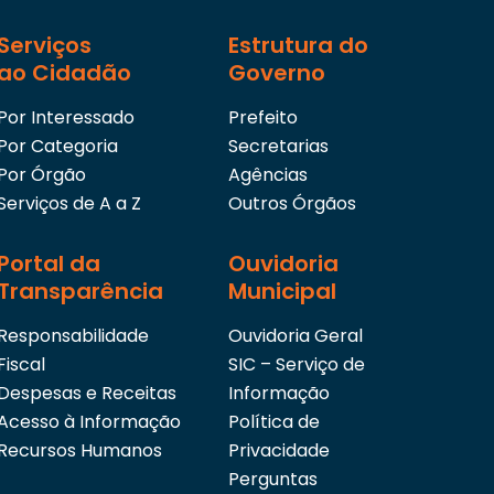
Serviços
Estrutura do
ao Cidadão
Governo
Por Interessado
Prefeito
Por Categoria
Secretarias
Por Órgão
Agências
Serviços de A a Z
Outros Órgãos
Portal da
Ouvidoria
Transparência
Municipal
Responsabilidade
Ouvidoria Geral
Fiscal
SIC – Serviço de
Despesas e Receitas
Informação
Acesso à Informação
Política de
Recursos Humanos
Privacidade
Perguntas