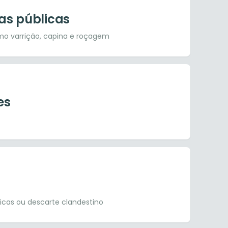
as públicas
mo varrição, capina e roçagem
es
cas ou descarte clandestino