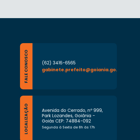
FALE CONOSCO
(62) 3416-6565
gabinete.prefeito@goiania.go.gov.br
LOCALIZAÇÃO
Avenida do Cerrado, nº 999,
Park Lozandes, Goiânia -
Goiás CEP: 74884-092
Segunda à Sexta de 8h às 17h