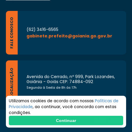
FALE CONOSCO
(62) 3416-6565
gabinete.prefeito@goiania.go.gov.br
LOCALIZAÇÃO
Avenida do Cerrado, nº 999, Park Lozandes,
Goiânia - Goiás CEP: 74884-092
Segunda à Sexta de 8h às 17h
Utilizamos cookies de acordo com nossas
Políticas de
Privacidade
, ao continuar, você concorda com estas
condições.
© 2026 Prefeitura de Goiânia. Todos os direitos
Continuar
reservados.