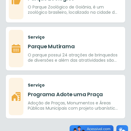
O Parque Zoológico de Goiânia, é um
zoológico brasileiro, localizado na cidade de
Goiânia, Goiás. Abriga mais 450 aves,
mamíferos e répteis de 122 espécies
diferentes, tanto da fauna brasileira como
exótica.
Serviço
Parque Mutirama
O parque possui 24 atrações de brinquedos
de diversões e além das atratividades são
desenvolvidos eventos sociais,
educacionais, recreativos, de
entretenimento e lazer.
Serviço
Programa Adote uma Praça
Adoção de Praças, Monumentos e Áreas
Públicas Municipais com projeto urbanístico
aprovado pela Superintendência de
Planejamento Urbano e Gestão
Sustentável. Com possibilidade de solicitar
apenas manutenção para praças,