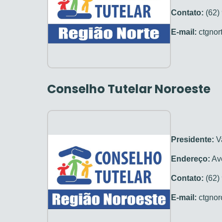
Contato:
(62)
E-mail:
ctgnor
Conselho Tutelar Noroeste
Presidente:
Va
Endereço:
Ave
Contato:
(62)
E-mail:
ctgnor