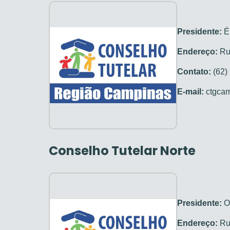
Presidente:
Ér
Endereço:
Rua
Contato:
(62)
E-mail:
ctgca
Conselho Tutelar Norte
Presidente:
On
Endereço:
Rua