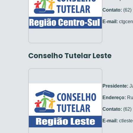
Contato:
(62)
E-mail:
ctgcen
Conselho Tutelar Leste
Presidente:
Ja
Endereço:
Rua
Contato:
(62)
E-mail:
ctlest