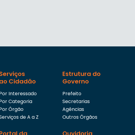
Serviços
Estrutura do
ao Cidadão
Governo
Por Interessado
Prefeito
Por Categoria
Secretarias
Por Órgão
Agências
Serviços de A a Z
Outros Órgãos
Portal da
Ouvidoria