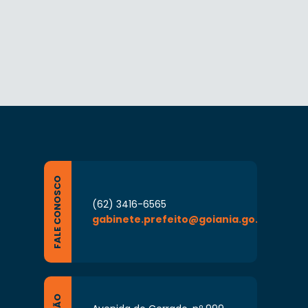
FALE CONOSCO
(62) 3416-6565
gabinete.prefeito@goiania.go.gov.br