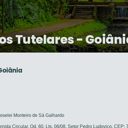
os Tutelares - Goiâni
Goiânia
l
selei Monteiro de Sá Galhardo
nida Circular, Qd. 60, Lts. 06/08, Setor Pedro Ludovico, CEP: