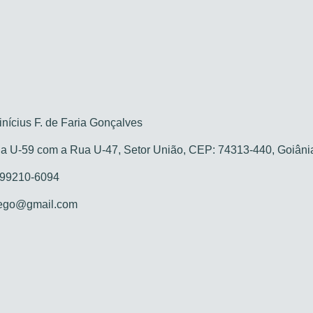
nícius F. de Faria Gonçalves
 U-59 com a Rua U-47, Setor União, CEP: 74313-440, Goiân
 99210-6094
ego@gmail.com