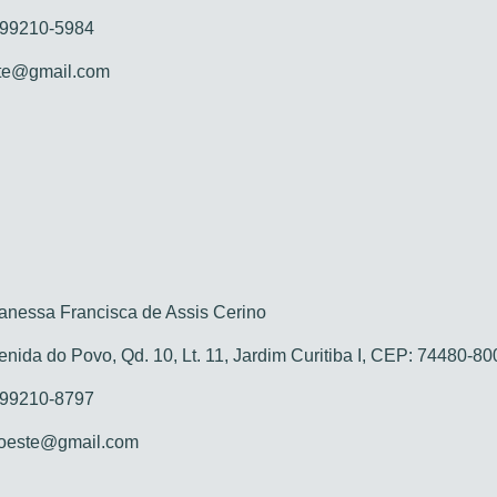
 99210-5984
te@gmail.com
nessa Francisca de Assis Cerino
nida do Povo, Qd. 10, Lt. 11, Jardim Curitiba I, CEP: 74480-8
 99210-8797
oeste@gmail.com