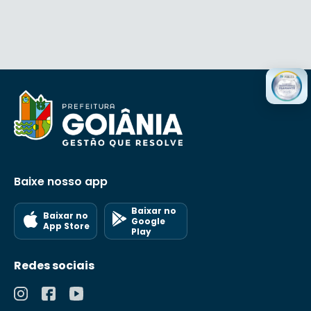
instruir os processos de compras e de
prestação de serviços, cujos valores sejam
passíveis de dispensa ou inexigibilidade de
licitação, em conformidade com a Lei
Federal n.º 8.666/1993, e suas alterações
posteriores, até a entrega dos bens ou
serviços pelos fornecedores; III – realizar a
análise prévia da documentação que
compõem os processos de contratação
direta, para aprovação pelo Secretário
Municipal de Saúde, nos termos da
legislação vigente; IV – executar outras
atividades compatíveis com suas funções,
ou que lhe forem atribuídas pelo (a)
Baixe nosso app
Presidente da Comissão Especial de
Licitação ou pelo Secretário Municipal de
Saúde.
Baixar no
Baixar no
Google
App Store
Play
Redes sociais