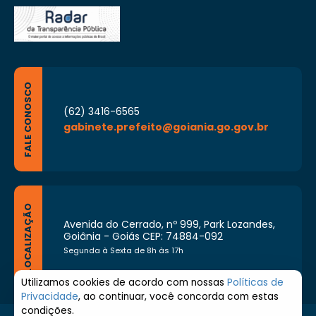
FALE CONOSCO
(62) 3416-6565
gabinete.prefeito@goiania.go.gov.br
LOCALIZAÇÃO
Avenida do Cerrado, nº 999, Park Lozandes,
Goiânia - Goiás CEP: 74884-092
Segunda à Sexta de 8h às 17h
Utilizamos cookies de acordo com nossas
Políticas de
Privacidade
, ao continuar, você concorda com estas
condições.