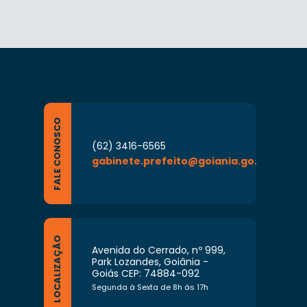
FALE CONOSCO
(62) 3416-6565
gabinete.prefeito@goiania.go.gov.br
LOCALIZAÇÃO
Avenida do Cerrado, nº 999,
Park Lozandes, Goiânia -
Goiás CEP: 74884-092
Segunda à Sexta de 8h às 17h