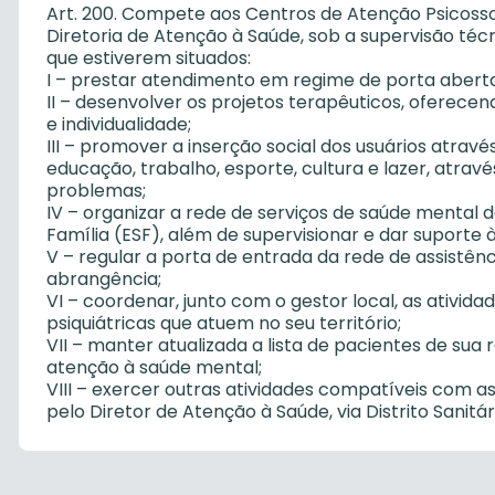
Art. 200. Compete aos Centros de Atenção Psicosso
Diretoria de Atenção à Saúde, sob a supervisão técn
que estiverem situados:
I – prestar atendimento em regime de porta aberta
II – desenvolver os projetos terapêuticos, oferecen
e individualidade;
III – promover a inserção social dos usuários atrav
educação, trabalho, esporte, cultura e lazer, atra
problemas;
IV – organizar a rede de serviços de saúde mental do
Família (ESF), além de supervisionar e dar suporte
V – regular a porta de entrada da rede de assistê
abrangência;
VI – coordenar, junto com o gestor local, as ativid
psiquiátricas que atuem no seu território;
VII – manter atualizada a lista de pacientes de sua
atenção à saúde mental;
VIII – exercer outras atividades compatíveis com a
pelo Diretor de Atenção à Saúde, via Distrito Sanitár