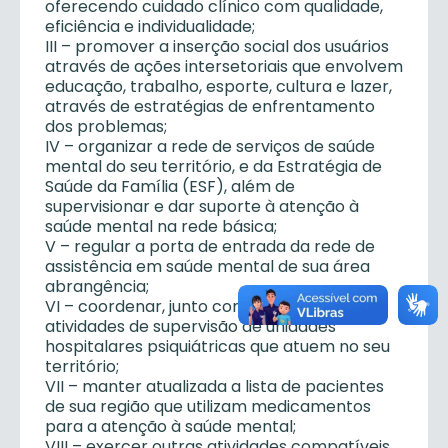
oferecendo cuidado clínico com qualidade,
eficiência e individualidade;
III – promover a inserção social dos usuários
através de ações intersetoriais que envolvem
educação, trabalho, esporte, cultura e lazer,
através de estratégias de enfrentamento
dos problemas;
IV – organizar a rede de serviços de saúde
mental do seu território, e da Estratégia de
Saúde da Família (ESF), além de
supervisionar e dar suporte à atenção à
saúde mental na rede básica;
V – regular a porta de entrada da rede de
assistência em saúde mental de sua área
abrangência;
VI – coordenar, junto com o gestor local, as
atividades de supervisão de unidades
hospitalares psiquiátricas que atuem no seu
território;
VII – manter atualizada a lista de pacientes
de sua região que utilizam medicamentos
para a atenção à saúde mental;
VIII – exercer outras atividades compatíveis