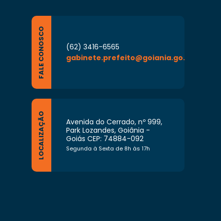
a tanto em nível ambulatorial como em
FALE CONOSCO
(62) 3416-6565
gabinete.prefeito@goiania.go.gov.br
gia, de nutrição, de odontologia e de
erperais;
de banco de leite humano;
LOCALIZAÇÃO
Avenida do Cerrado, nº 999,
m saúde;
Park Lozandes, Goiânia -
Goiás CEP: 74884-092
utico (SADT);
Segunda à Sexta de 8h às 17h
 recepção, internação e agendamento de
iços ligados à Maternidade e unidades
to da programação;
da SMS os respectivos mapas de produção