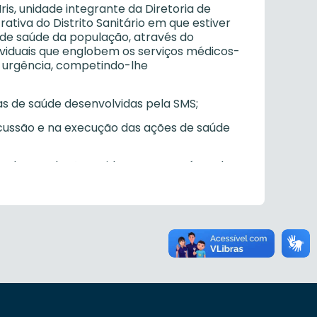
is, unidade integrante da Diretoria de
ativa do Distrito Sanitário em que estiver
de saúde da população, através do
ividuais que englobem os serviços médicos-
de urgência, competindo-lhe
s de saúde desenvolvidas pela SMS;
scussão e na execução das ações de saúde
úde da população residente em sua área de
ndo a subsidiar a elaboração de ações
mando sobre os serviços prestados pela
os serviços de saúde;
 os usuários atendidos pela Unidade,
e de atendimento;
suários ali atendidos, orientando quanto ao
ceita médica e vinculação ao medicamento