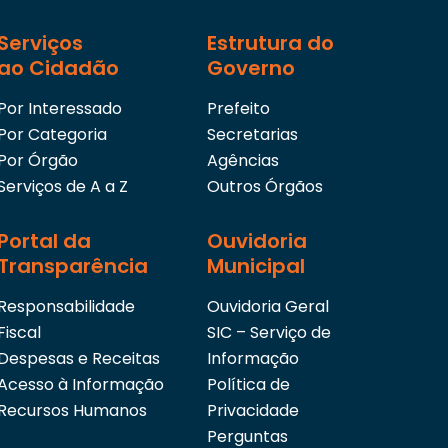
recomendado nas ações programáticas;
Serviços
Estrutura do
VII – prestar o serviço de ginecologia e obstetríci
urgência;
ao Cidadão
Governo
VIII – executar serviços de anestesiologia;
Por Interessado
Prefeito
IX – prestar serviços de enfermagem, de fonoaudiolo
Por Categoria
Secretarias
assistência social;
Por Órgão
Agências
X – prestar serviços de psicologia às gestantes e pu
Serviços de A a Z
Outros Órgãos
XI – implementar ações e supervisionar o serviços 
Portal da
Ouvidoria
XII – executar tarefas de educação e informação e
Transparência
Municipal
XIII – executar Serviço de Apoio Diagnóstico Terapê
Responsabilidade
Ouvidoria Geral
XIV – manter e controlar serviços de prontuários,
Fiscal
SIC – Serviço de
consultas de pacientes;
Despesas e Receitas
Informação
XV – manter cadastro atualizado de pessoas e serv
Acesso à Informação
Política de
conveniadas, bem como acompanhar o cumprimen
Recursos Humanos
Privacidade
XVI – remeter, diariamente, ao setor competente 
Perguntas