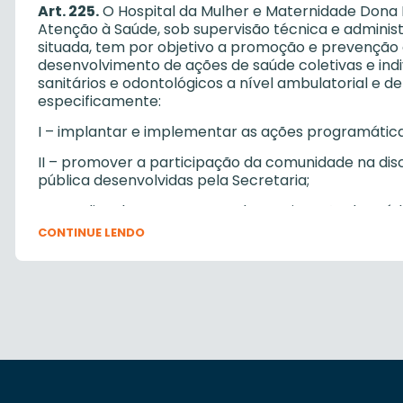
Art. 225.
O Hospital da Mulher e Maternidade Dona Ir
Atenção à Saúde, sob supervisão técnica e administr
situada, tem por objetivo a promoção e prevenção 
desenvolvimento de ações de saúde coletivas e ind
sanitários e odontológicos a nível ambulatorial e 
especificamente:
I – implantar e implementar as ações programática
II – promover a participação da comunidade na di
pública desenvolvidas pela Secretaria;
III – realizar levantamento sobre a situação de sa
abrangência, bem como de suas necessidades, visa
CONTINUE LENDO
programáticas da Secretaria;
IV – acolher, atender e referenciar usuários, infor
Unidade, quando for o caso, e encaminhá-los a outr
V – efetuar o registro e acompanhamentos de todos
mantendo fichários organizados e por especialidad
VI – promover à distribuição de medicamentos aos u
seu uso adequado, de acordo com a respectiva re