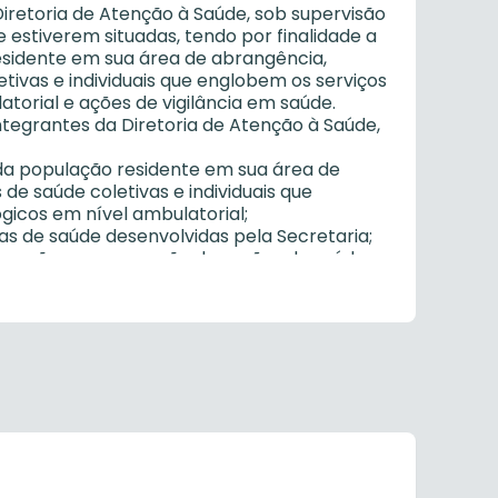
 Diretoria de Atenção à Saúde, sob supervisão
e estiverem situadas, tendo por finalidade a
sidente em sua área de abrangência,
ivas e individuais que englobem os serviços
torial e ações de vigilância em saúde.
ntegrantes da Diretoria de Atenção à Saúde,
da população residente em sua área de
e saúde coletivas e individuais que
gicos em nível ambulatorial;
as de saúde desenvolvidas pela Secretaria;
scussão e na execução das ações de saúde
úde da população residente em sua área de
ndo a subsidiar a elaboração de ações
mando sobre os serviços prestados pelo
s serviços dessaúde;
a SMS os respectivos mapas de produção
o prestado pelo Centro;
 os usuários atendidos pela Unidade,
 de atendimento;