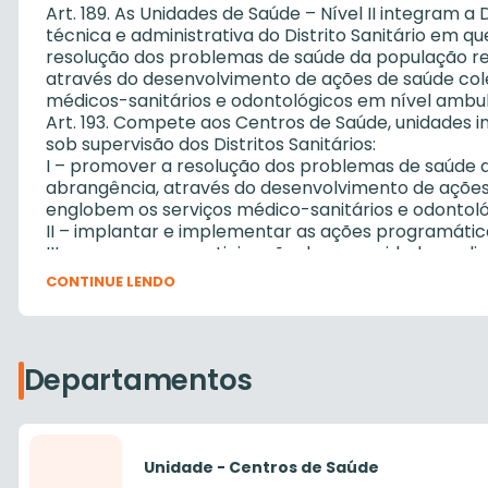
Art. 189. As Unidades de Saúde – Nível II integram a
técnica e administrativa do Distrito Sanitário em qu
resolução dos problemas de saúde da população re
através do desenvolvimento de ações de saúde colet
médicos-sanitários e odontológicos em nível ambula
Art. 193. Compete aos Centros de Saúde, unidades i
sob supervisão dos Distritos Sanitários:
I – promover a resolução dos problemas de saúde 
abrangência, através do desenvolvimento de ações d
englobem os serviços médico-sanitários e odontoló
II – implantar e implementar as ações programátic
III – promover a participação da comunidade na di
pública desenvolvidas pela Secretaria;
CONTINUE LENDO
IV – Realizar levantamento sobre a situação de sa
abrangência, bem como de suas necessidades, visa
programáticas da Secretaria;
V – Receber, atender e referenciar usuários, infor
Departamentos
Centro, e quando for o caso, encaminhá-los a outro
VI – Remeter, diariamente, ao setor competente d
sobre o atendimento básico, médico e odontológic
VII – efetuar o registro e acompanhamento de todos
Unidade - Centros de Saúde
mantendo fichários organizados por especialidade