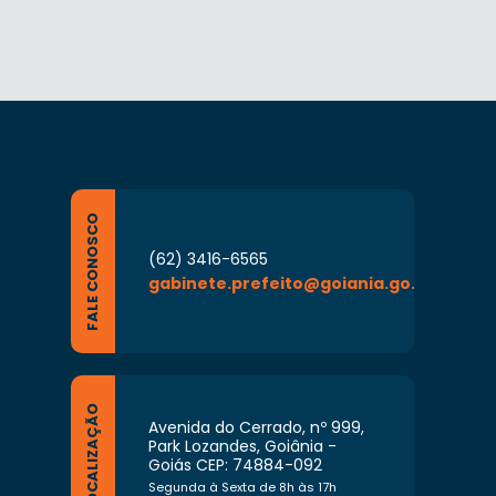
FALE CONOSCO
(62) 3416-6565
gabinete.prefeito@goiania.go.gov.br
LOCALIZAÇÃO
Avenida do Cerrado, nº 999,
Park Lozandes, Goiânia -
Goiás CEP: 74884-092
Segunda à Sexta de 8h às 17h