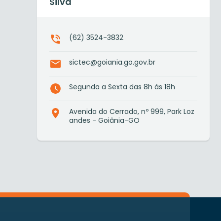
Silva
(62) 3524-3832
sictec@goiania.go.gov.br
Segunda a Sexta das 8h às 18h
Avenida do Cerrado, nº 999, Park Loz
andes - Goiânia-GO