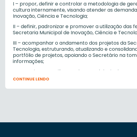
I – propor, definir e controlar a metodologia de g
cultura internamente, visando atender as demandas
Inovação, Ciência e Tecnologia;
II – definir, padronizar e promover a utilização das
Secretaria Municipal de Inovação, Ciência e Tecnolo
III – acompanhar o andamento dos projetos da Secre
Tecnologia, estruturando, atualizando e consolidan
portfólio de projetos, apoiando o Secretário na to
informações;
IV – monitorar a utilização da metodologia de gere
projetos da Secretaria Municipal de Inovação, Ciênc
CONTINUE LENDO
V – planejar e realizar a capacitação relativa à m
adotada;
VI – propor, definir e promover metodologia de de
engenharia de software em conjunto com a Diretori
VII – acompanhar a adoção e utilização da metodol
padrões de engenharia de software nos órgãos e un