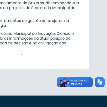
erenciamento de projetos, disseminando sua
 de projetos da Secretaria Municipal de
 ferramentas de gestão de projetos da
gia;
taria Municipal de Inovação, Ciência e
do as informações da atual posição do
mada de decisão e na divulgação das
nciamento de projetos adotada, para os
ia e Tecnologia;
etodologia de gerenciamento de projetos
senvolvimento de sistemas e padrões de
a de Sistemas;
ogia de desenvolvimento de sistemas e
idades da administração pública;